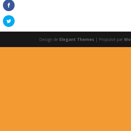
Design de
Elegant Themes
| Propulsé par
Wo