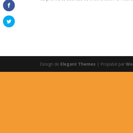
Design de
Elegant Themes
| Propulsé par
Wo