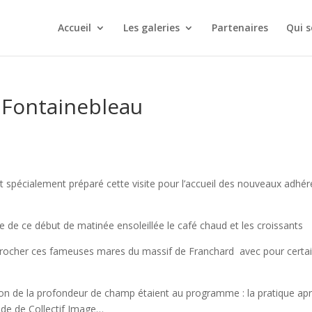
Accueil
Les galeries
Partenaires
Qui 
 Fontainebleau
ait spécialement préparé cette visite pour l’accueil des nouveaux adhé
e de ce début de matinée ensoleillée le café chaud et les croissants
procher ces fameuses mares du massif de Franchard avec pour certa
tion de la profondeur de champ étaient au programme : la pratique ap
ode de Collectif Image…