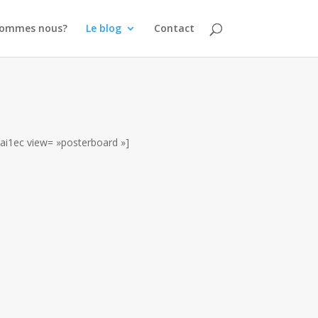
sommes nous?
Le blog
Contact
[ai1ec view= »posterboard »]