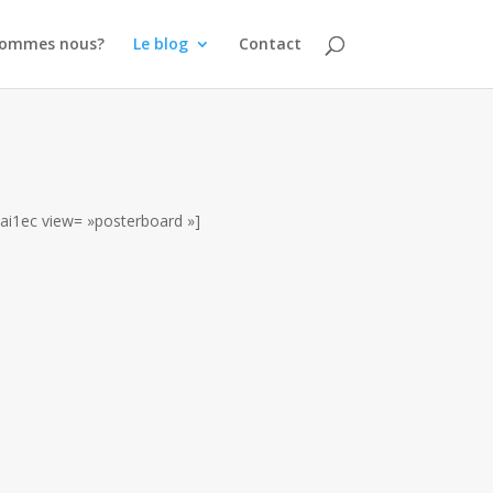
sommes nous?
Le blog
Contact
[ai1ec view= »posterboard »]