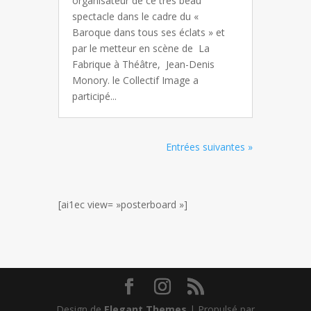
organisateur de ce très beau
spectacle dans le cadre du «
Baroque dans tous ses éclats » et
par le metteur en scène de La
Fabrique à Théâtre, Jean-Denis
Monory. le Collectif Image a
participé...
Entrées suivantes »
[ai1ec view= »posterboard »]
Design de
Elegant Themes
| Propulsé par